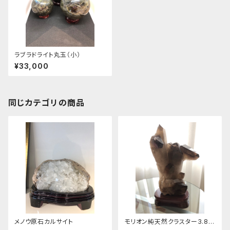
ラブラドライト丸玉（小）
¥33,000
同じカテゴリの商品
メノウ原石カルサイト
モリオン純天然クラスター3.8キ
ロ