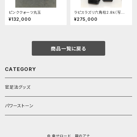
ピンククォーツ丸玉
ラピスラズリ六角柱2.8k（写真
右）
¥132,000
¥275,000
商品一覧に戻る
CATEGORY
官足法グッズ
パワーストーン
© 幸せロード 龍のアナ