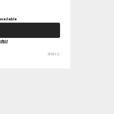
available
方向け
通報する