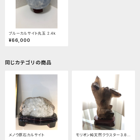
ブルーカルサイト丸玉 2.4k
¥66,000
同じカテゴリの商品
メノウ原石カルサイト
モリオン純天然クラスター3.8キ
ロ