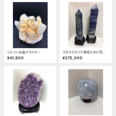
シトリン水晶クラスター
ラピスラズリ六角柱2.8k（写真
右）
¥41,800
¥275,000