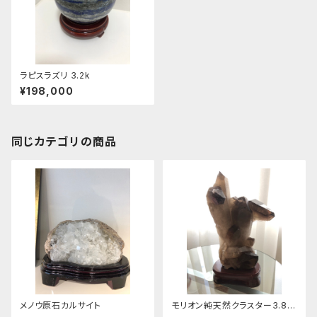
ラピスラズリ 3.2k
¥198,000
同じカテゴリの商品
メノウ原石カルサイト
モリオン純天然クラスター3.8キ
ロ